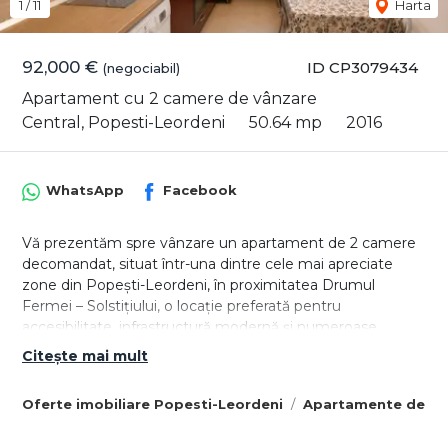
1
/
11
Harta
92,000 €
ID CP3079434
(negociabil)
Apartament cu 2 camere de vânzare
Central, Popesti-Leordeni
50.64 mp
2016
WhatsApp
Facebook
Vă prezentăm spre vânzare un apartament de 2 camere
decomandat, situat într-una dintre cele mai apreciate
zone din Popești-Leordeni, în proximitatea Drumul
Fermei – Solstițiului, o locație preferată pentru
accesibilitate, infrastructură modernă și numeroase
facilități aflate la doar câteva minute distanță.
Citește mai mult
Locuința este amplasată la etajul 3 din 3 al unui imobil
Oferte imobiliare Popesti-Leordeni
Apartamente de vâ
construit în anul 2016 și beneficiază de un avantaj rar
întâlnit în piață: pod înalt deasupra apartamentului, oferind
un plus de confort termic, izolare fonică și protecție