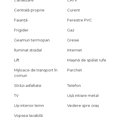
Canalizare
CATV
Centrală proprie
Curent
Faianță
Ferestre PVC
Frigider
Gaz
Geamuri termopan
Gresie
Iluminat stradal
Internet
Lift
Mașină de spălat rufe
Mijloace de transport în
Parchet
comun
Străzi asfaltate
Telefon
TV
Ușă intrare metal
Uși interior lemn
Vedere spre oraș
Vopsea lavabilă