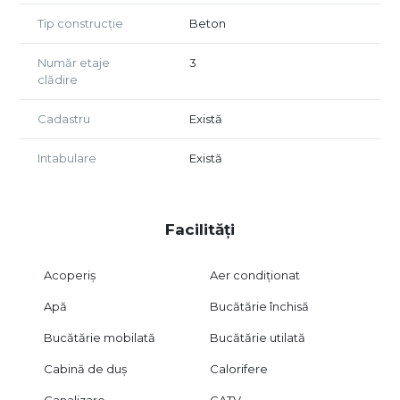
Tip construcție
Beton
Preț de vânzare: 92.000 Euro
Număr etaje
3
Nu se aplică TVA.
clădire
Se acceptă atât plata din surse proprii, cât și achiziția prin
credit bancar.
Cadastru
Există
Intabulare
Există
Facilități
Acoperiș
Aer condiționat
Apă
Bucătărie închisă
Bucătărie mobilată
Bucătărie utilată
Cabină de duș
Calorifere