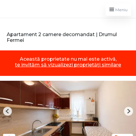
Meniu
Apartament 2 camere decomandat | Drumul
Fermei
Această proprietate nu mai este activă,
te invităm să vizualizezi proprietăți similare
Previous
Nex