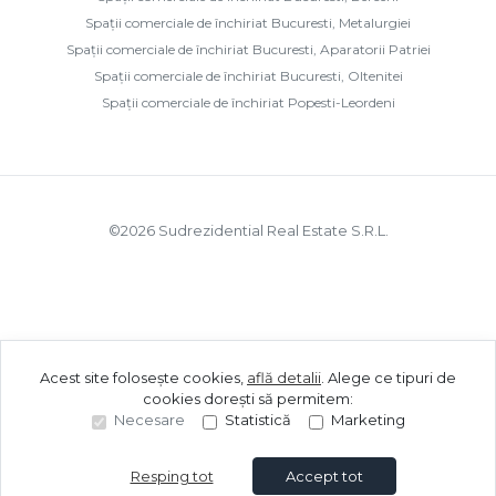
Spații comerciale de închiriat Bucuresti, Metalurgiei
Spații comerciale de închiriat Bucuresti, Aparatorii Patriei
Spații comerciale de închiriat Bucuresti, Oltenitei
Spații comerciale de închiriat Popesti-Leordeni
©
2026
Sudrezidential Real Estate S.R.L.
Acest site folosește cookies,
află detalii
.
Alege ce tipuri de
cookies dorești să permitem:
Necesare
Statistică
Marketing
Resping tot
Accept tot