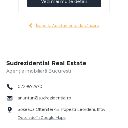
Vezi mai multe detalii
Înapoi la Apartamente de vânzare
Sudrezidential Real Estate
Agenție imobiliară Bucuresti
0729572570
anunturi@sudrezidential.ro
Soseaua Oltenitei 45, Popesti Leordeni, Ilfov
Deschide în Google Maps