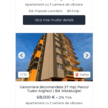
Apartament cu 3 camere de vânzare
Est, Popesti-Leordeni
85.5 mp
Vezi mai multe detalii
Previous
Next
1
/
10
Harta
Garsoniera decomandata 37 mp| Parcul
Tudor Arghezi | Bd. Metalurgiei
68,000 €
+ 21% TVA
Apartament cu 1 camere de vânzare