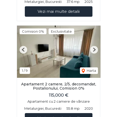
Metalurgiei, Bucuresti
37.6 mp
2025
Vezi mai multe detalii
Comision 0%
Exclusivitate
Previous
Next
1
/
9
Harta
Apartament 2 camere, 2/5, decomandat,
Postalionului, Comision 0%
115,000 €
Apartament cu 2 camere de vânzare
Metalurgiei, Bucuresti
55.8 mp
2020