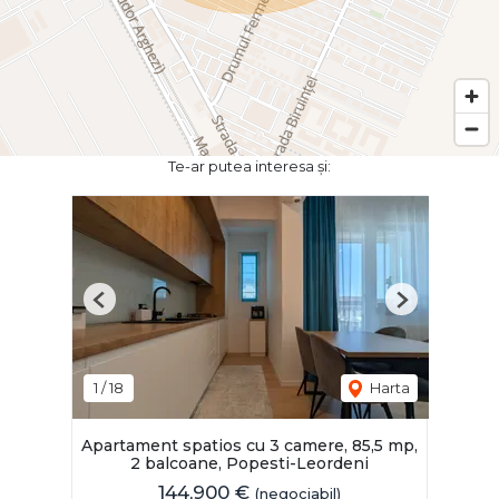
Te-ar putea interesa și:
Previous
Next
1
/
18
Harta
Apartament spatios cu 3 camere, 85,5 mp,
2 balcoane, Popesti-Leordeni
144,900 €
(negociabil)