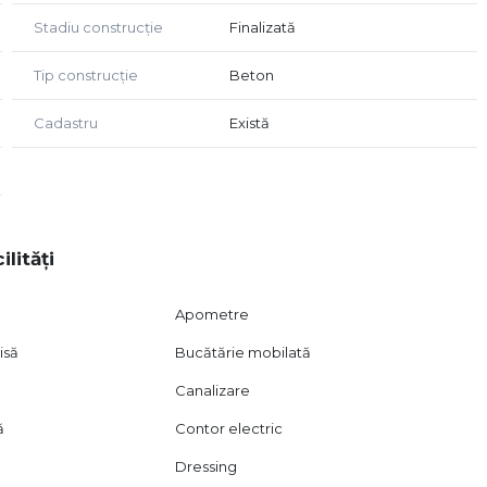
Stadiu construcție
Finalizată
 se vand rapid. Programeaza acum o vizionare si
Tip construcție
Beton
Cadastru
Există
ilități
Apometre
isă
Bucătărie mobilată
Canalizare
ă
Contor electric
Dressing