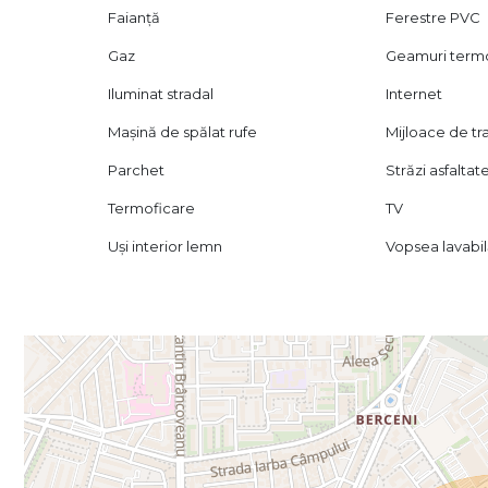
Faianță
Ferestre PVC
Gaz
Geamuri ter
Iluminat stradal
Internet
Mașină de spălat rufe
Mijloace de t
Parchet
Străzi asfaltat
Termoficare
TV
Uși interior lemn
Vopsea lavabi