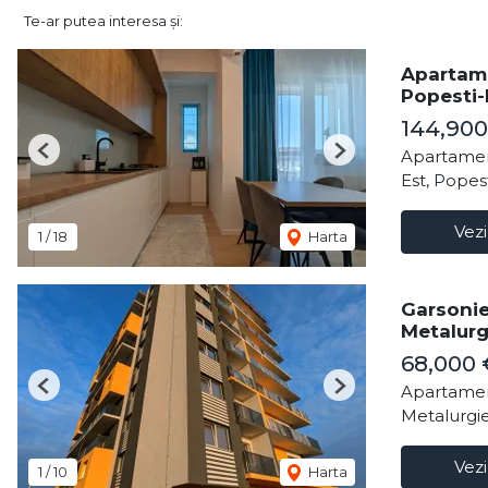
Te-ar putea interesa și:
Apartame
Popesti-
144,90
Apartamen
Previous
Next
Est, Popes
Vezi
1
/
18
Harta
Garsonie
Metalurg
68,000
Apartamen
Previous
Next
Metalurgie
Vezi
1
/
10
Harta