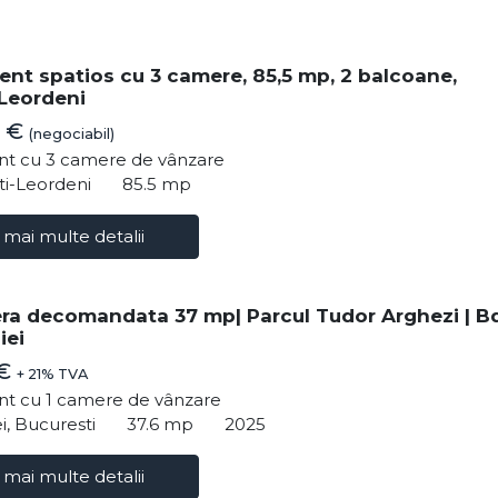
nt spatios cu 3 camere, 85,5 mp, 2 balcoane,
Leordeni
0 €
(negociabil)
t cu 3 camere de vânzare
ti-Leordeni
85.5 mp
 mai multe detalii
ra decomandata 37 mp| Parcul Tudor Arghezi | Bd
iei
 €
+ 21% TVA
t cu 1 camere de vânzare
i, Bucuresti
37.6 mp
2025
 mai multe detalii