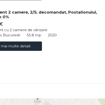
nt 2 camere, 2/5, decomandat, Postalionului,
n 0%
 €
t cu 2 camere de vânzare
i, Bucuresti
55.8 mp
2020
 mai multe detalii