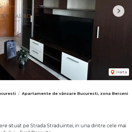
Next
Harta
curesti
Apartamente de vânzare Bucuresti, zona Berceni
 situat pe Strada Straduintei, in una dintre cele mai