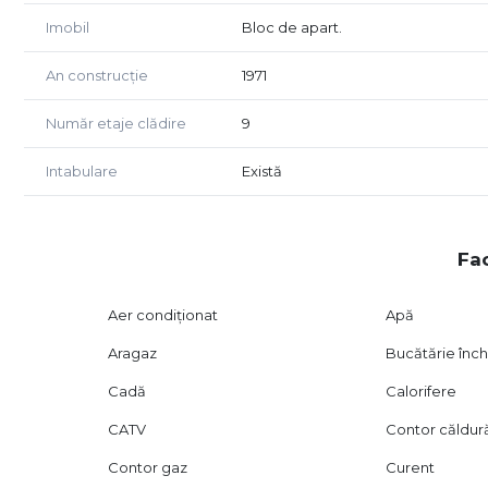
Imobil
Bloc de apart.
Apartamentele bine pozitionate in zona Piata Sudului
descopera daca aceasta poate fi viitoarea ta locuinta
An construcție
1971
Număr etaje clădire
9
Intabulare
Există
Fac
Aer condiționat
Apă
Aragaz
Bucătărie înch
Cadă
Calorifere
CATV
Contor căldur
Contor gaz
Curent