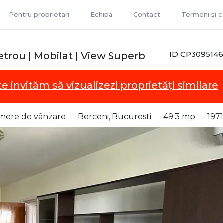
Pentru proprietari
Echipa
Contact
Termeni și co
ID CP3095146
etrou | Mobilat | View Superb
te invităm să vizualizezi proprietăți similare
mere de vânzare
Berceni, Bucuresti
49.3 mp
1971