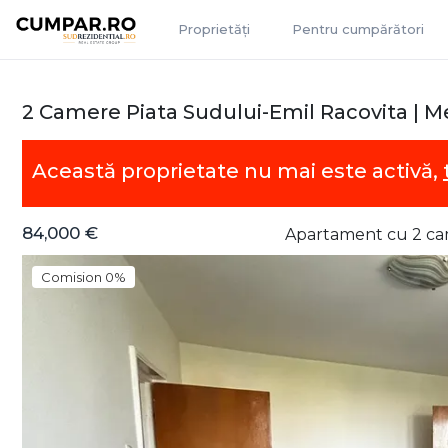
Proprietăți
Pentru cumpărători
2 Camere Piata Sudului-Emil Racovita | M
Această proprietate nu mai este activă,
84,000 €
Apartament cu 2 ca
Comision 0%