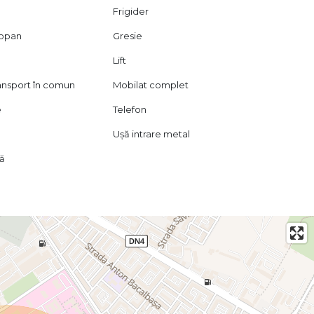
Frigider
mopan
Gresie
Lift
ransport în comun
Mobilat complet
e
Telefon
Ușă intrare metal
lă