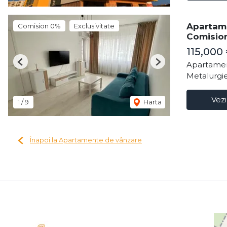
Apartame
Comision 0%
Exclusivitate
Comisio
115,000
Apartamen
Previous
Next
Metalurgie
Vezi
1
/
9
Harta
Înapoi la Apartamente de vânzare