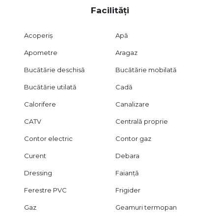
Facilități
Acoperiș
Apă
Apometre
Aragaz
Bucătărie deschisă
Bucătărie mobilată
Bucătărie utilată
Cadă
Calorifere
Canalizare
CATV
Centrală proprie
Contor electric
Contor gaz
Curent
Debara
Dressing
Faianță
Ferestre PVC
Frigider
Gaz
Geamuri termopan