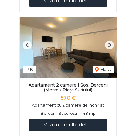
Vezi mai multe detalii
Previous
Next
1
/
10
Harta
Apartament 2 camere | Șos. Berceni
(Metrou Piața Sudului)
570 €
Apartament cu 2 camere de închiriat
Berceni, Bucuresti
48 mp
Vezi mai multe detalii