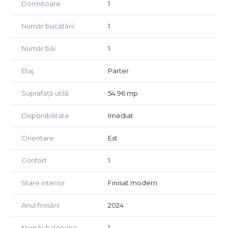
Dormitoare
1
Număr bucătării
1
Număr băi
1
Etaj
Parter
Suprafață utilă
54.96 mp
Disponibilitate
Imediat
Orientare
Est
Confort
1
Stare interior
Finisat modern
Anul finisării
2024
Număr balcoane
1