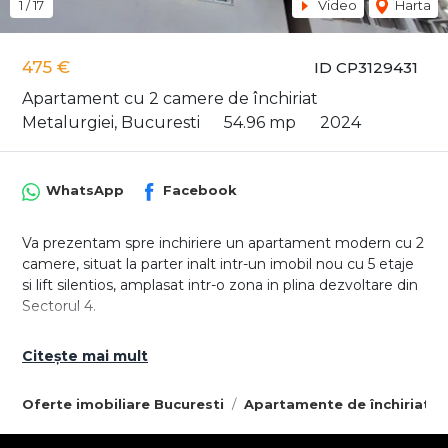
1
/
17
Video
Harta
475 €
ID CP3129431
Apartament cu 2 camere de închiriat
Metalurgiei, Bucuresti
54.96 mp
2024
WhatsApp
Facebook
Va prezentam spre inchiriere un apartament modern cu 2
camere, situat la parter inalt intr-un imobil nou cu 5 etaje
si lift silentios, amplasat intr-o zona in plina dezvoltare din
Sectorul 4.
Locuinta este complet mobilata si utilata, fiind pregatita
Citește mai mult
pentru mutare imediata. Amenajarea moderna, finisajele
de calitate si compartimentarea eficienta creeaza un
Oferte imobiliare Bucuresti
Apartamente de închiriat B
spatiu primitor, ideal pentru un cuplu sau pentru o
persoana care isi doreste confort si liniste.