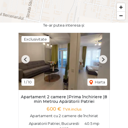
Te-ar putea interesa și:
Exclusivitate
Previous
Next
1
/
10
Harta
Apartament 2 camere |Prima închiriere |8
min Metrou Apărătorii Patriei
600 €
TVA inclus
Apartament cu 2 camere de închiriat
Aparatorii Patriei, Bucuresti
40.5 mp