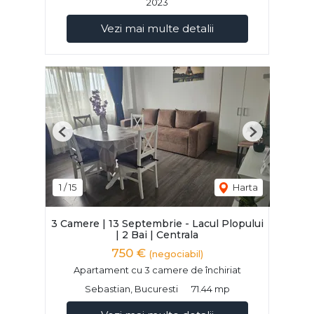
2023
Vezi mai multe detalii
Previous
Next
1
/
15
Harta
3 Camere | 13 Septembrie - Lacul Plopului
| 2 Bai | Centrala
750 €
(negociabil)
Apartament cu 3 camere de închiriat
Sebastian, Bucuresti
71.44 mp