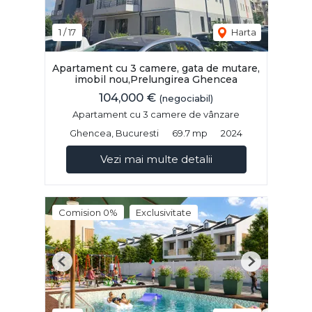
1
/
17
Harta
Apartament cu 3 camere, gata de mutare,
imobil nou,Prelungirea Ghencea
104,000 €
(negociabil)
Apartament cu 3 camere de vânzare
Ghencea, Bucuresti
69.7 mp
2024
Vezi mai multe detalii
Comision 0%
Exclusivitate
Previous
Next