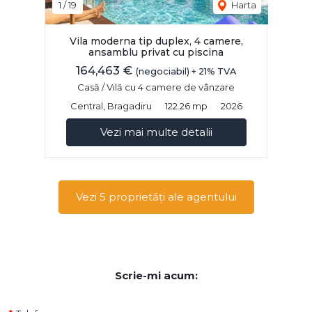
1
/
19
Harta
Vila moderna tip duplex, 4 camere,
ansamblu privat cu piscina
164,463 €
(negociabil) + 21% TVA
Casă / Vilă cu 4 camere de vânzare
Central, Bragadiru
122.26 mp
2026
Vezi mai multe detalii
Vezi 5 proprietăți ale agentului
Scrie-mi acum: