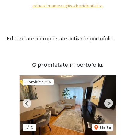
eduard.manescu@sudrezidential.ro
Eduard are o proprietate activă în portofoliu.
O proprietate în portofoliu:
Comision 0%
Previous
Next
1
/
10
Harta