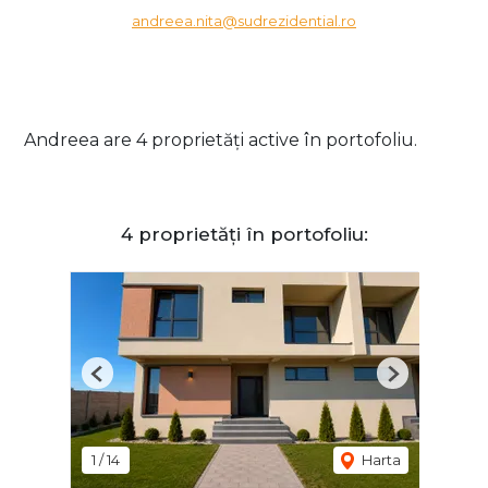
andreea.nita@sudrezidential.ro
Andreea are 4 proprietăți active în portofoliu.
4 proprietăți în portofoliu:
Previous
Next
1
/
14
Harta