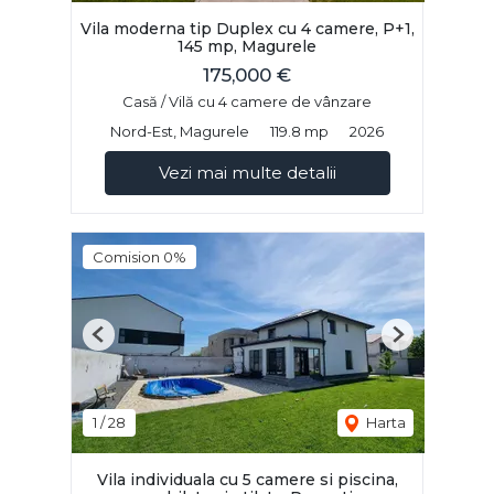
Vila moderna tip Duplex cu 4 camere, P+1,
145 mp, Magurele
175,000 €
Casă / Vilă cu 4 camere de vânzare
Nord-Est, Magurele
119.8 mp
2026
Vezi mai multe detalii
Comision 0%
Previous
Next
1
/
28
Harta
Vila individuala cu 5 camere si piscina,