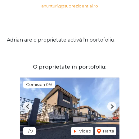
anunturi2@sudrezidential.ro
Adrian are o proprietate activă în portofoliu.
O proprietate în portofoliu:
Comision 0%
Previous
Next
1
/
9
Video
Harta